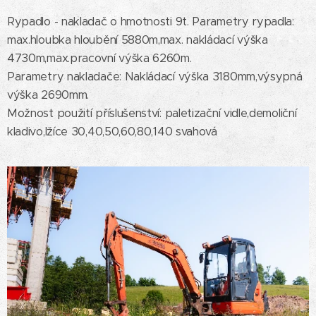
Rypadlo - nakladač o hmotnosti 9t. Parametry rypadla:
max.hloubka hloubění 5880m,max. nakládací výška
4730m,max.pracovní výška 6260m.
Parametry nakladače: Nakládací výška 3180mm,výsypná
výška 2690mm.
Možnost použití příslušenství: paletizační vidle,demoliční
kladivo,lžíce 30,40,50,60,80,140 svahová