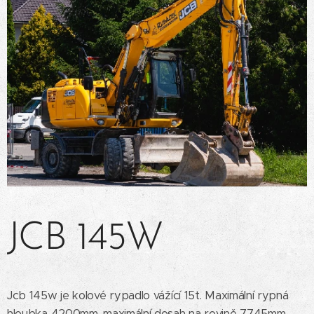
JCB 145W
Jcb 145w je kolové rypadlo vážící 15t. Maximální rypná
hloubka 4200mm, maximální dosah na rovině 7745mm,