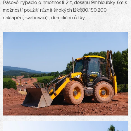
Pásové rypadlo o hmotnosti 21t, dosahu 9m,hloubky 6m s
možností použití různě širokých lžící(80,150,200
naklápěcí, svahovací) , demoliční nůžky.