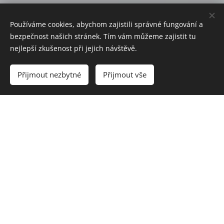
Používáme cookies, abychom zajistili správné fungování a
bezpečnost našich stránek. Tím vám můžeme zajistit tu
nejlepší zkušenost při jejich návštěvě.
Přijmout nezbytné
Přijmout vše