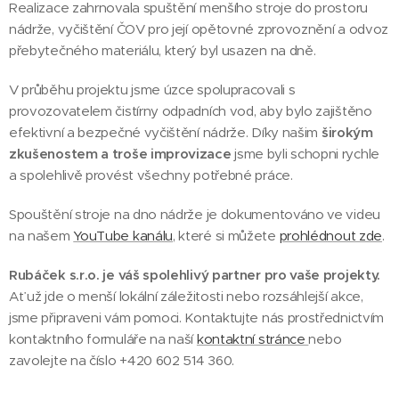
Realizace zahrnovala spuštění menšího stroje do prostoru
nádrže, vyčištění ČOV pro její opětovné zprovoznění a odvoz
přebytečného materiálu, který byl usazen na dně.
V průběhu projektu jsme úzce spolupracovali s
provozovatelem čistírny odpadních vod, aby bylo zajištěno
efektivní a bezpečné vyčištění nádrže. Díky našim
širokým
zkušenostem a troše improvizace
jsme byli schopni rychle
a spolehlivě provést všechny potřebné práce.
Spouštění stroje na dno nádrže je dokumentováno ve videu
na našem
YouTube kanálu
, které si můžete
prohlédnout zde
.
Rubáček s.r.o. je váš spolehlivý partner pro vaše projekty.
Ať už jde o menší lokální záležitosti nebo rozsáhlejší akce,
jsme připraveni vám pomoci. Kontaktujte nás prostřednictvím
kontaktního formuláře na naší
kontaktní stránce
nebo
zavolejte na číslo +420 602 514 360.